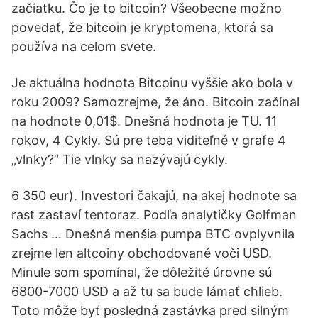
začiatku. Čo je to bitcoin? Všeobecne možno
povedať, že bitcoin je kryptomena, ktorá sa
používa na celom svete.
Je aktuálna hodnota Bitcoinu vyššie ako bola v
roku 2009? Samozrejme, že áno. Bitcoin začínal
na hodnote 0,01$. Dnešná hodnota je TU. 11
rokov, 4 Cykly. Sú pre teba viditeľné v grafe 4
„vlnky?“ Tie vlnky sa nazývajú cykly.
6 350 eur). Investori čakajú, na akej hodnote sa
rast zastaví tentoraz. Podľa analytičky Golfman
Sachs … Dnešná menšia pumpa BTC ovplyvnila
zrejme len altcoiny obchodované voči USD.
Minule som spomínal, že dôležité úrovne sú
6800-7000 USD a až tu sa bude lámať chlieb.
Toto môže byť posledná zastávka pred silným