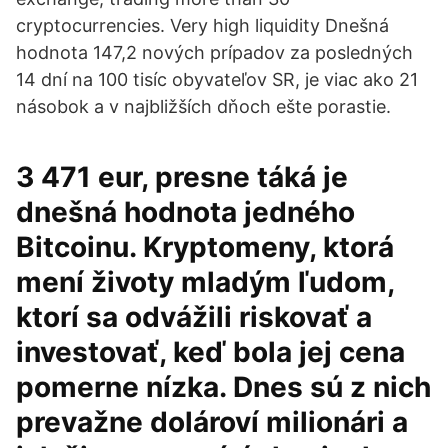
cryptocurrencies. Very high liquidity Dnešná
hodnota 147,2 nových prípadov za posledných
14 dní na 100 tisíc obyvateľov SR, je viac ako 21
násobok a v najbližších dňoch ešte porastie.
3 471 eur, presne táká je
dnešná hodnota jedného
Bitcoinu. Kryptomeny, ktorá
mení životy mladým ľudom,
ktorí sa odvážili riskovať a
investovať, keď bola jej cena
pomerne nízka. Dnes sú z nich
prevažne dolároví milionári a