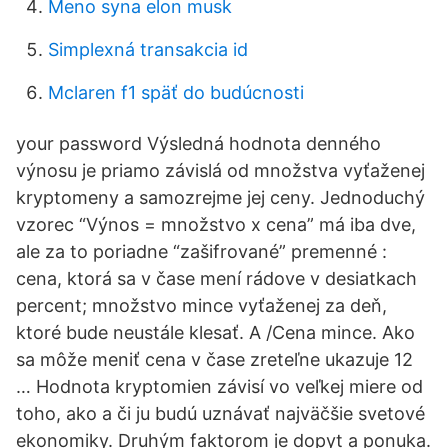
Meno syna elon musk
Simplexná transakcia id
Mclaren f1 späť do budúcnosti
your password Výsledná hodnota denného
výnosu je priamo závislá od množstva vyťaženej
kryptomeny a samozrejme jej ceny. Jednoduchý
vzorec “Výnos = množstvo x cena” má iba dve,
ale za to poriadne “zašifrované” premenné :
cena, ktorá sa v čase mení rádove v desiatkach
percent; množstvo mince vyťaženej za deň,
ktoré bude neustále klesať. A /Cena mince. Ako
sa môže meniť cena v čase zreteľne ukazuje 12
… Hodnota kryptomien závisí vo veľkej miere od
toho, ako a či ju budú uznávať najväčšie svetové
ekonomiky. Druhým faktorom je dopyt a ponuka.