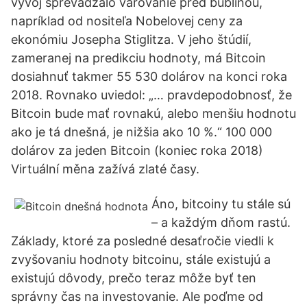
vývoj sprevádzalo varovanie pred bublinou,
napríklad od nositeľa Nobelovej ceny za
ekonómiu Josepha Stiglitza. V jeho štúdií,
zameranej na predikciu hodnoty, má Bitcoin
dosiahnuť takmer 55 530 dolárov na konci roka
2018. Rovnako uviedol: „… pravdepodobnosť, že
Bitcoin bude mať rovnakú, alebo menšiu hodnotu
ako je tá dnešná, je nižšia ako 10 %.“ 100 000
dolárov za jeden Bitcoin (koniec roka 2018)
Virtuální měna zažívá zlaté časy.
Áno, bitcoiny tu stále sú
– a každým dňom rastú.
Základy, ktoré za posledné desaťročie viedli k
zvyšovaniu hodnoty bitcoinu, stále existujú a
existujú dôvody, prečo teraz môže byť ten
správny čas na investovanie. Ale poďme od