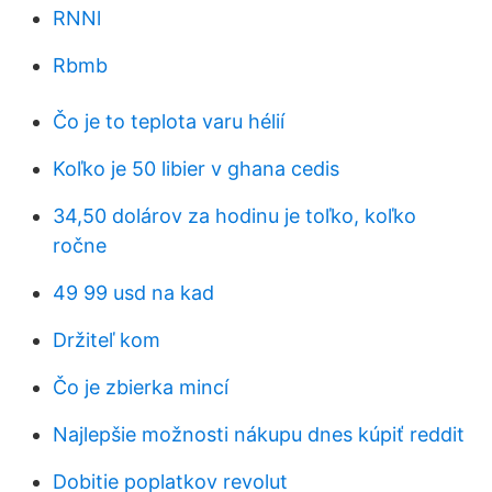
RNNl
Rbmb
Čo je to teplota varu hélií
Koľko je 50 libier v ghana cedis
34,50 dolárov za hodinu je toľko, koľko
ročne
49 99 usd na kad
Držiteľ kom
Čo je zbierka mincí
Najlepšie možnosti nákupu dnes kúpiť reddit
Dobitie poplatkov revolut