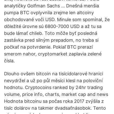
analytičky Golfman Sachs … Dnešná menšia
pumpa BTC ovplyvnila zrejme len altcoiny
obchodované voči USD. Minule som spomínal, že
dôležité úrovne sú 6800-7000 USD a až tu sa
bude lámať chlieb. Toto môže byť posledná
zastávka pred silným prepadom, no treba si
počkať na potvrdenie. Pokiaľ BTC prerazí
smerom nahor, cryptomarket zaplavia zelené
čísla.
Dlouho ovšem bitcoin na tisícidolarové hranici
nevydržel a už po půl měsíci klesl na poloviční
hodnotu. Cryptocoins ranked by 24hr trading
volume, price info, charts, market cap and news
Hodnota bitcoinu sa počas roka 2017 zvýšila z
tisíc dolárov na takmer dvadsaťnásobok. Tento