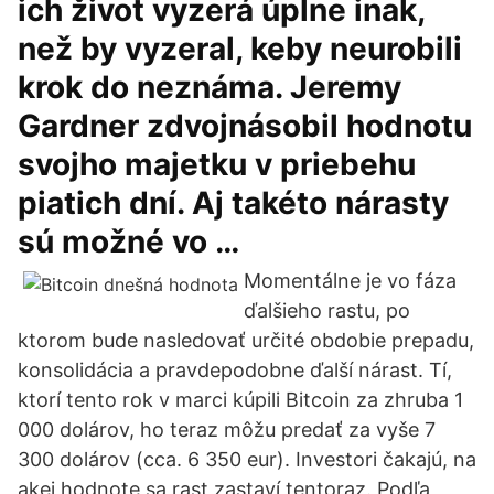
ich život vyzerá úplne inak,
než by vyzeral, keby neurobili
krok do neznáma. Jeremy
Gardner zdvojnásobil hodnotu
svojho majetku v priebehu
piatich dní. Aj takéto nárasty
sú možné vo …
Momentálne je vo fáza
ďalšieho rastu, po
ktorom bude nasledovať určité obdobie prepadu,
konsolidácia a pravdepodobne ďalší nárast. Tí,
ktorí tento rok v marci kúpili Bitcoin za zhruba 1
000 dolárov, ho teraz môžu predať za vyše 7
300 dolárov (cca. 6 350 eur). Investori čakajú, na
akej hodnote sa rast zastaví tentoraz. Podľa