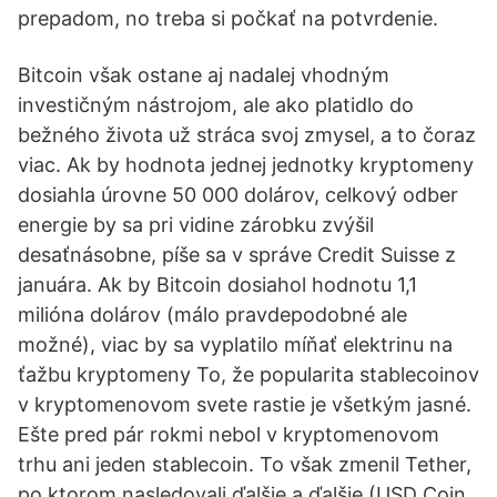
prepadom, no treba si počkať na potvrdenie.
Bitcoin však ostane aj nadalej vhodným
investičným nástrojom, ale ako platidlo do
bežného života už stráca svoj zmysel, a to čoraz
viac. Ak by hodnota jednej jednotky kryptomeny
dosiahla úrovne 50 000 dolárov, celkový odber
energie by sa pri vidine zárobku zvýšil
desaťnásobne, píše sa v správe Credit Suisse z
januára. Ak by Bitcoin dosiahol hodnotu 1,1
milióna dolárov (málo pravdepodobné ale
možné), viac by sa vyplatilo míňať elektrinu na
ťažbu kryptomeny To, že popularita stablecoinov
v kryptomenovom svete rastie je všetkým jasné.
Ešte pred pár rokmi nebol v kryptomenovom
trhu ani jeden stablecoin. To však zmenil Tether,
po ktorom nasledovali ďalšie a ďalšie (USD Coin,