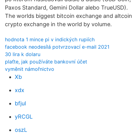
Paxos Standard, Gemini Dollar alebo TrueUSD).
The worlds biggest bitcoin exchange and altcoin
crypto exchange in the world by volume.
hodnota 1 mince pi v indických rupiích
facebook neodesílá potvrzovací e-mail 2021
30 lira k dolaru
plaťte, jak používáte bankovní účet
vyměnit námořnictvo
Xb
xdx
bfjuI
yRCGL
oszL