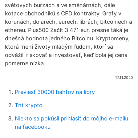
světových burzách a ve směnárnách, dále
kotace obchodníků s CFD kontrakty. Grafy v
korunách, dolarech, eurech, librách, bitcoinech a
ethereu. Plus500 Začít 3 471 eur, presne táká je
dnešná hodnota jedného Bitcoinu. Kryptomeny,
ktorá mení životy mladým ľudom, ktorí sa
odvážili riskovať a investovať, keď bola jej cena
pomerne nízka.
17.11.2020
Previesť 30000 bahtov na libry
Tnt krypto
Niekto sa pokúsil prihlásiť do môjho e-mailu
na facebooku