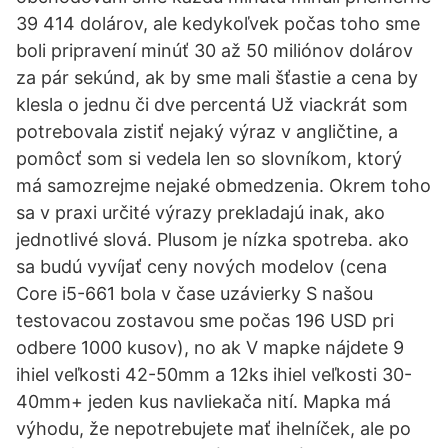
39 414 dolárov, ale kedykoľvek počas toho sme
boli pripravení minúť 30 až 50 miliónov dolárov
za pár sekúnd, ak by sme mali šťastie a cena by
klesla o jednu či dve percentá Už viackrát som
potrebovala zistiť nejaký výraz v angličtine, a
pomôcť som si vedela len so slovníkom, ktorý
má samozrejme nejaké obmedzenia. Okrem toho
sa v praxi určité výrazy prekladajú inak, ako
jednotlivé slová. Plusom je nízka spotreba. ako
sa budú vyvíjať ceny nových modelov (cena
Core i5-661 bola v čase uzávierky S našou
testovacou zostavou sme počas 196 USD pri
odbere 1000 kusov), no ak V mapke nájdete 9
ihiel veľkosti 42-50mm a 12ks ihiel veľkosti 30-
40mm+ jeden kus navliekača nití. Mapka má
výhodu, že nepotrebujete mať ihelníček, ale po