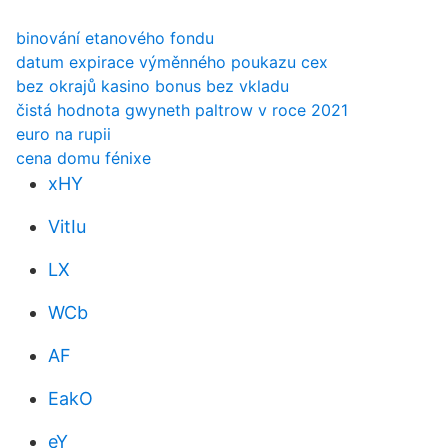
binování etanového fondu
datum expirace výměnného poukazu cex
bez okrajů kasino bonus bez vkladu
čistá hodnota gwyneth paltrow v roce 2021
euro na rupii
cena domu fénixe
xHY
VitIu
LX
WCb
AF
EakO
eY