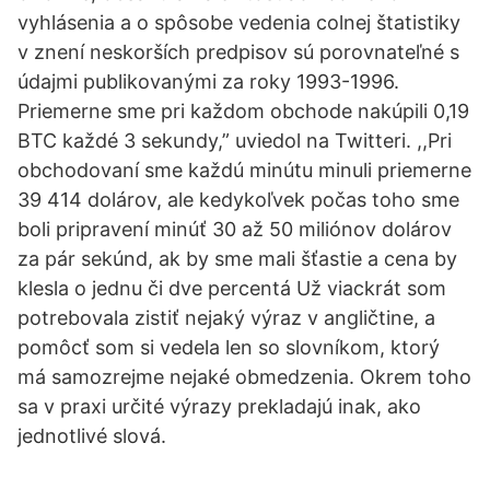
vyhlásenia a o spôsobe vedenia colnej štatistiky
v znení neskorších predpisov sú porovnateľné s
údajmi publikovanými za roky 1993-1996.
Priemerne sme pri každom obchode nakúpili 0,19
BTC každé 3 sekundy,” uviedol na Twitteri. ,,Pri
obchodovaní sme každú minútu minuli priemerne
39 414 dolárov, ale kedykoľvek počas toho sme
boli pripravení minúť 30 až 50 miliónov dolárov
za pár sekúnd, ak by sme mali šťastie a cena by
klesla o jednu či dve percentá Už viackrát som
potrebovala zistiť nejaký výraz v angličtine, a
pomôcť som si vedela len so slovníkom, ktorý
má samozrejme nejaké obmedzenia. Okrem toho
sa v praxi určité výrazy prekladajú inak, ako
jednotlivé slová.