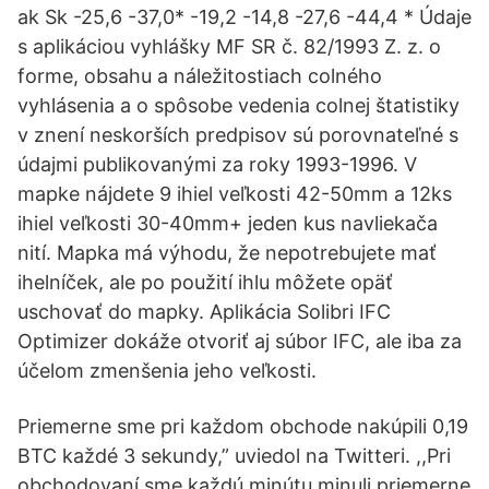
ak Sk -25,6 -37,0* -19,2 -14,8 -27,6 -44,4 * Údaje
s aplikáciou vyhlášky MF SR č. 82/1993 Z. z. o
forme, obsahu a náležitostiach colného
vyhlásenia a o spôsobe vedenia colnej štatistiky
v znení neskorších predpisov sú porovnateľné s
údajmi publikovanými za roky 1993-1996. V
mapke nájdete 9 ihiel veľkosti 42-50mm a 12ks
ihiel veľkosti 30-40mm+ jeden kus navliekača
nití. Mapka má výhodu, že nepotrebujete mať
ihelníček, ale po použití ihlu môžete opäť
uschovať do mapky. Aplikácia Solibri IFC
Optimizer dokáže otvoriť aj súbor IFC, ale iba za
účelom zmenšenia jeho veľkosti.
Priemerne sme pri každom obchode nakúpili 0,19
BTC každé 3 sekundy,” uviedol na Twitteri. ,,Pri
obchodovaní sme každú minútu minuli priemerne