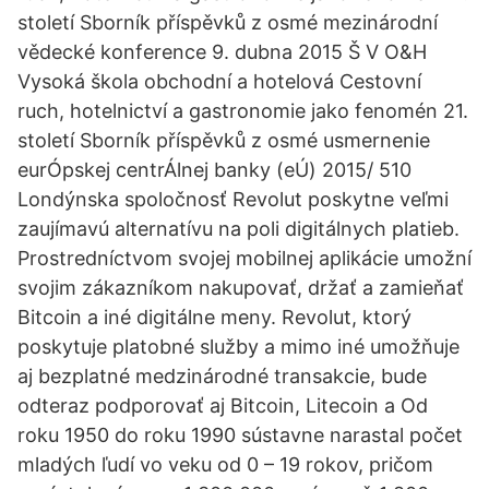
století Sborník příspěvků z osmé mezinárodní
vědecké konference 9. dubna 2015 Š V O&H
Vysoká škola obchodní a hotelová Cestovní
ruch, hotelnictví a gastronomie jako fenomén 21.
století Sborník příspěvků z osmé usmernenie
eurÓpskej centrÁlnej banky (eÚ) 2015/ 510
Londýnska spoločnosť Revolut poskytne veľmi
zaujímavú alternatívu na poli digitálnych platieb.
Prostredníctvom svojej mobilnej aplikácie umožní
svojim zákazníkom nakupovať, držať a zamieňať
Bitcoin a iné digitálne meny. Revolut, ktorý
poskytuje platobné služby a mimo iné umožňuje
aj bezplatné medzinárodné transakcie, bude
odteraz podporovať aj Bitcoin, Litecoin a Od
roku 1950 do roku 1990 sústavne narastal počet
mladých ľudí vo veku od 0 – 19 rokov, pričom