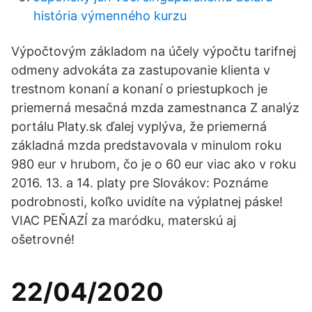
história výmenného kurzu
Výpočtovým základom na účely výpočtu tarifnej
odmeny advokáta za zastupovanie klienta v
trestnom konaní a konaní o priestupkoch je
priemerná mesačná mzda zamestnanca Z analýz
portálu Platy.sk ďalej vyplýva, že priemerná
základná mzda predstavovala v minulom roku
980 eur v hrubom, čo je o 60 eur viac ako v roku
2016. 13. a 14. platy pre Slovákov: Poznáme
podrobnosti, koľko uvidíte na výplatnej páske!
VIAC PEŇAZÍ za maródku, materskú aj
ošetrovné!
22/04/2020