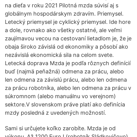
na dieťa v roku 2021 Pilotná mzda súvisí aj s
globálnym hospodárskym zdravím. Priemysel.
Letecký priemysel je cyklický priemysel. Ide hore
a dole, rovnako ako všetky ostatné, ale veľmi
zaujímavou vecou na cestovaní lietadlom je, že je
obaja široko závislá od ekonomiky a pôsobí ako
nezávislá ekonomická sila na celom svete.
Letecká doprava Mzda je podľa rôznych definícií
buď (najmä peňažná) odmena za prácu, alebo
len odmena za závislú prácu, alebo len odmena
za prácu robotníka, alebo len odmena za prácu v
súkromnom (alebo manuálnu vo verejnom)
sektore.V slovenskom práve platí ako definícia
mzdy posledná z uvedených možností.
Sami si určujete koľko zarobíte. Mzda je od
výkonu. Až 1200 Euro ! (robotník Sládkovičovo).