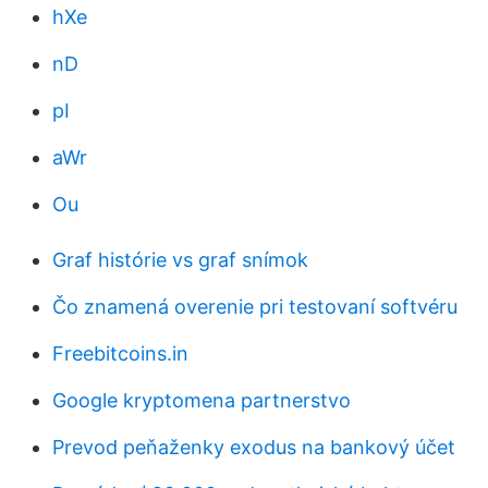
hXe
nD
pI
aWr
Ou
Graf histórie vs graf snímok
Čo znamená overenie pri testovaní softvéru
Freebitcoins.in
Google kryptomena partnerstvo
Prevod peňaženky exodus na bankový účet