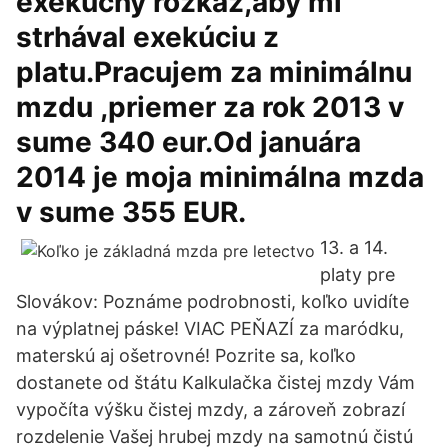
exekučný rozkaz,aby mi
strhával exekúciu z
platu.Pracujem za minimálnu
mzdu ,priemer za rok 2013 v
sume 340 eur.Od januára
2014 je moja minimálna mzda
v sume 355 EUR.
13. a 14.
platy pre
Slovákov: Poznáme podrobnosti, koľko uvidíte
na výplatnej páske! VIAC PEŇAZÍ za maródku,
materskú aj ošetrovné! Pozrite sa, koľko
dostanete od štátu Kalkulačka čistej mzdy Vám
vypočíta výšku čistej mzdy, a zároveň zobrazí
rozdelenie Vašej hrubej mzdy na samotnú čistú