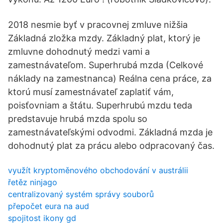
2018 nesmie byť v pracovnej zmluve nižšia
Základná zložka mzdy. Základný plat, ktorý je
zmluvne dohodnutý medzi vami a
zamestnávateľom. Superhrubá mzda (Celkové
náklady na zamestnanca) Reálna cena práce, za
ktorú musí zamestnávateľ zaplatiť vám,
poisťovniam a štátu. Superhrubú mzdu teda
predstavuje hrubá mzda spolu so
zamestnávateľskými odvodmi. Základná mzda je
dohodnutý plat za prácu alebo odpracovaný čas.
využít kryptoměnového obchodování v austrálii
řetěz ninjago
centralizovaný systém správy souborů
přepočet eura na aud
spojitost ikony gd